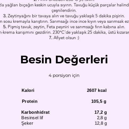
a yağları bıçağın keskin ucuyla sıyırın. Tavuğu küçük parçalar halin
çeşnilendirin.
Zeytinyağını bir tavaya alın ve tavuğu yaklaşık 5 dakika pişirin.
 sosu kremayla karıştırın. Sarımsağı ince ince kıyın veya sarımsak ez
Pişmiş tavuk, zeytin, Feta peyniri ve sarımsağı fırın kabına alın.
-krema karışımını gezdirin. 230°C'de yaklaşık 25 dakika, üstü kızaran
Afiyet olsun :)
Besin Değerleri
4 porsiyon için
Kalori 2607 kcal
Protein 105,5 g
Karbonhidrat 17,2 g
Besinsel lif 2,8 g
Şeker 12,8 g