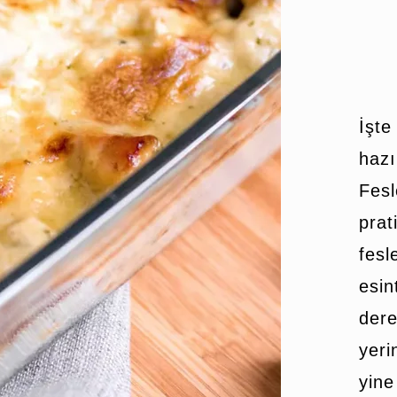
İşt
hazı
Fes
pra
fes
esin
der
yeri
yine