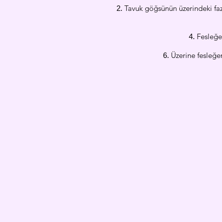
Tavuk göğsünün üzerindeki fazl
Fesleğen
Üzerine fesleğen