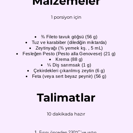
Malzemeler
1 porsiyon için
⅜ Fileto tavuk göğsü (56 g)
Tuz ve karabiber (dilediğin miktarda)
Zeytinyağı (⅜ yemek kş. , 5 mL)
Fesleğen Pesto (Pesto alla Genovese) (21 g)
Krema (88 g)
¼ Diş sarımsak (1 g)
Çekirdekleri çıkarılmış zeytin (6 g)
Feta (veya sert beyaz peynir) (56 g)
Talimatlar
10 dakikada hazır
Fırını önceden 230°C'ye ısıtın.