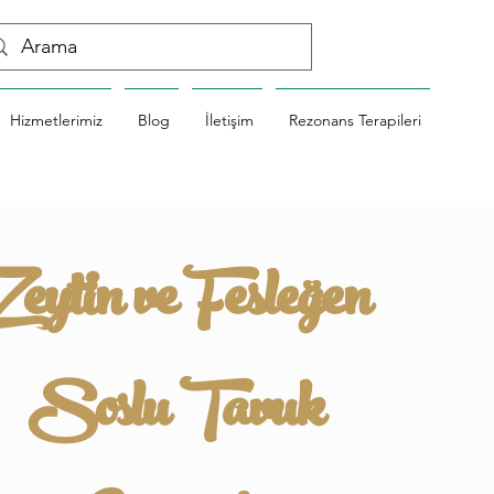
Hizmetlerimiz
Blog
İletişim
Rezonans Terapileri
Zeytin ve Fesleğen
Soslu Tavuk