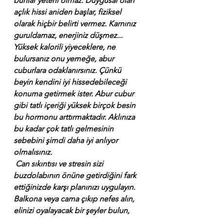
bunlar yeterli olmaz. Duygusal olan 
açlık hissi aniden başlar, fiziksel 
olarak hiçbir belirti vermez. Karnınız 
guruldamaz, enerjiniz düşmez... 
Yüksek kalorili yiyeceklere, ne 
bulursanız onu yemeğe, abur 
cuburlara odaklanırsınız. Çünkü 
beyin kendini iyi hissedebileceği 
konuma getirmek ister. Abur cubur 
gibi tatlı içeriği yüksek birçok besin 
bu hormonu arttırmaktadır. Aklınıza 
bu kadar çok tatlı gelmesinin 
sebebini şimdi daha iyi anlıyor 
olmalısınız.
 Can sıkıntısı ve stresin sizi 
buzdolabının önüne getirdiğini fark 
ettiğinizde karşı planınızı uygulayın. 
Balkona veya cama çıkıp nefes alın, 
elinizi oyalayacak bir şeyler bulun, 